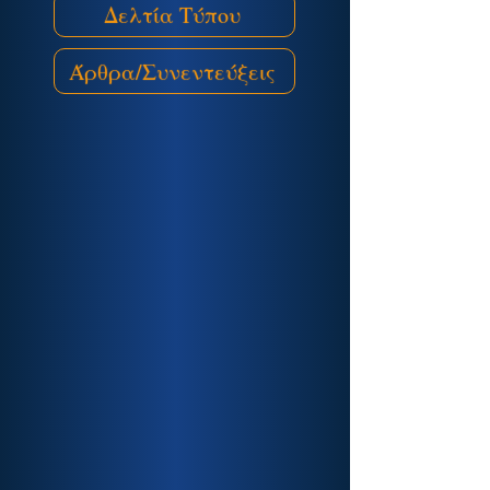
Δελτία Τύπου
Άρθρα/Συνεντεύξεις