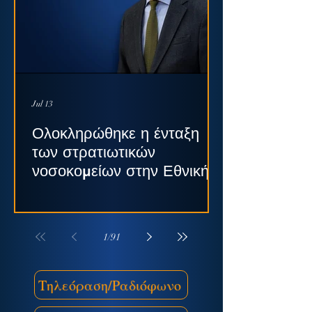
Jul 13
Ολοκληρώθηκε η ένταξη
των στρατιωτικών
νοσοκομείων στην Εθνική
Κεντρική Αρχή Προμηθειών
Υγείας
1
/
91
Τηλεόραση/Ραδιόφωνο