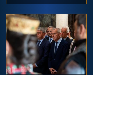
«Μαντουβάλου» στον Δήμο
Ανατολικής Μάνης
May 29
Ο ΥΦΕΘΑ Θανάσης
Δαβάκης στα
«Παλαιολόγεια 2026» στον
Μυστρά