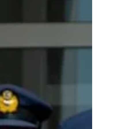
αποκατάστασης του Παλαιού Πρωτοδικείου της
Σπάρτης και την προσαρμογή του, προκειμένου να
στεγαστούν τα ΓΑΚ-Γενικά Αρχεία Ν. Λακωνίας. Με
την ευκαιρία αυτή ο Θανάσης Δαβάκης δήλωσε: Πριν
από λίγο υπέγραψα την εντολή προς τη Διοίκηση
Κατασκευών κα