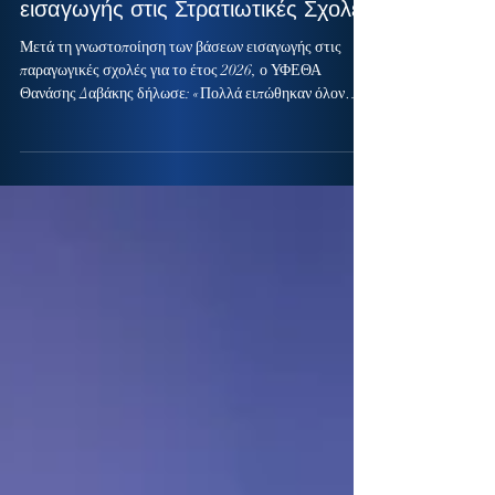
Δήλωση ΥΦΕΘΑ Θανάση Δαβάκη
για τα αποτελέσματα των βάσεων
εισαγωγής στις Στρατιωτικές Σχολές
Μετά τη γνωστοποίηση των βάσεων εισαγωγής στις
παραγωγικές σχολές για το έτος 2026, ο ΥΦΕΘΑ
Θανάσης Δαβάκης δήλωσε: «Πολλά ειπώθηκαν όλον
αυτόν τον καιρό, για τις μεταρρυθμίσεις που προωθούμε
και την αποδοχή τους από τις νέες και τους νέους μας
που σχεδιάζουν το μέλλον τους. Οι μεταρρυθμίσεις
αυτές εντάσσονται στη συνολική στρατηγική της
Ατζέντας 2030 για την Εθνική Άμυνα, με μεγάλο μέρος
τους να αφορά ακριβώς την αναβάθμιση των
στρατιωτικών σχολών — στο πρόγραμμα σπουδών, στ