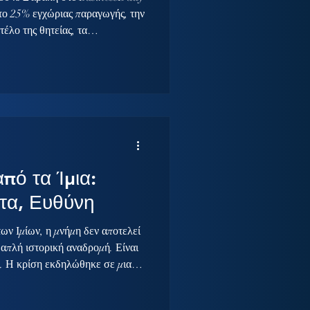
ι το 25% εγχώριας παραγωγής, την
τέλο της θητείας, τα
στόχο της ΝΔ και τον Αντώνη
ς χώρας οικοδομείται με
ρόθεσμο σχεδιασμό και όχι βάσει
ης ή έντασης στις
ραμμίζει ο Θανάσης Δαβάκης σε
πό τα Ίμια:
τα, Ευθύνη
των Ιμίων, η μνήμη δεν αποτελεί
 απλή ιστορική αναδρομή. Είναι
. Η κρίση εκδηλώθηκε σε μια
τατάξεων, με τη
ακόμη υπό διαμόρφωση και με