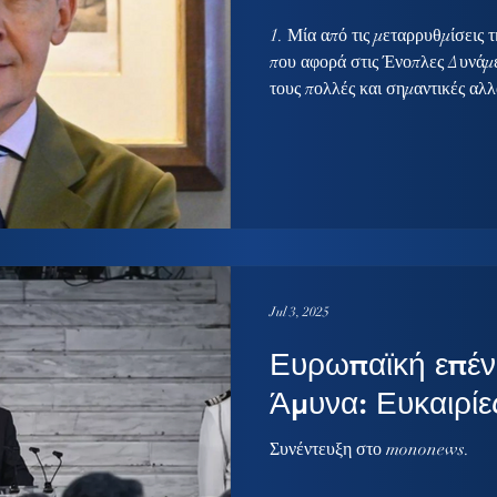
1. Μία από τις μεταρρυθμίσεις τ
που αφορά στις Ένοπλες Δυνάμε
τους πολλές και σημαντικές αλλ
Ένοπλες Δυνάμεις βρίσκονται, 
Υπουργού Εθνικής Άμυνας, Νίκ
μεγάλης μεταρρυθμιστικής προσπ
«Ατζέντα 2030», ένα συγκροτημ
σε αποσπασματικές παρεμβάσει
συνολικά τη λειτουργία και
Jul 3, 2025
Ευρωπαϊκή επέν
Άμυνα: Ευκαιρίε
Συνέντευξη στο mononews.