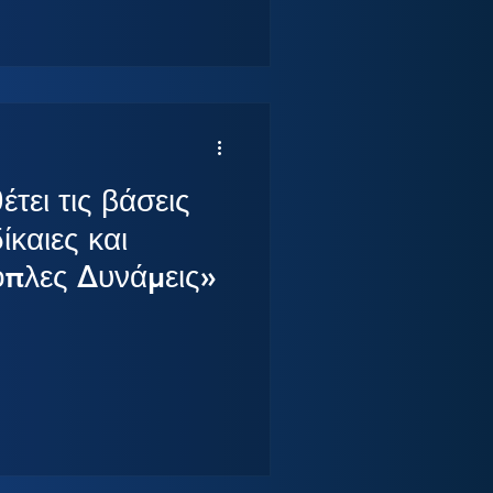
φισβήτησης. Η Ελλάδα κλήθηκε
αι πολυεπίπεδη πρόκληση υπό
υ, ατελούς πληροφόρησης και
τει τις βάσεις
ίκαιες και
οπλες Δυνάμεις»