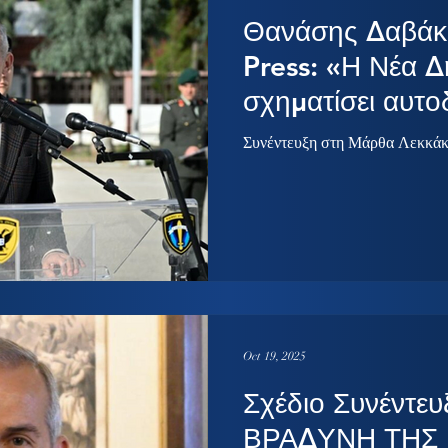
Θανάσης Δαβάκ
Press: «Η Νέα Δ
σχηματίσει αυτ
κυβέρνηση και μ
Συνέντευξη στη Μάρθα Λεκκά
εκλογές»
Oct 19, 2025
Σχέδιο Συνέντευ
ΒΡΑΔΥΝΗ ΤΗΣ