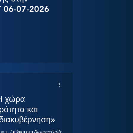
T 06-07-2026
Η χώρα
ρότητα και
 διακυβέρνηση»
του κ. Δαβάκη στο BusinessDaily