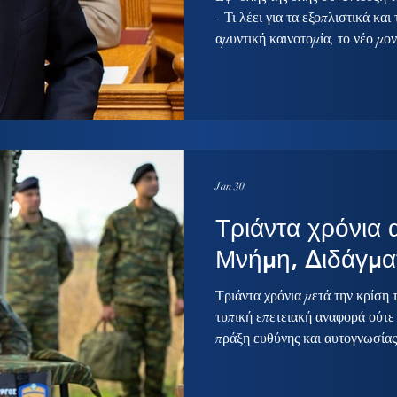
- Τι λέει για τα εξοπλιστικά κα
αμυντική καινοτομία, το νέο μον
ελληνοτουρκικά, τον εκλογικό 
Σαμαρά. Ηαποτρεπτική ισχύς τη
συνέπεια, συνέχεια και μακροπ
των πρόσκαιρων περιόδων ύφεσ
ελληνοτουρκικές σχέσεις, υπογ
συνέντευξή του στο Business
Jan 30
Τριάντα χρόνια α
Μνήμη, Διδάγμα
Τριάντα χρόνια μετά την κρίση 
τυπική επετειακή αναφορά ούτε
πράξη ευθύνης και αυτογνωσίας
περίοδο έντονων διεθνών ανακα
μεταψυχροπολεμική ισορροπία 