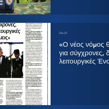
το Αιγαίο πεδίο αυξημένης αμ
να διαχειριστεί μια αιφνίδια κ
συνθήκες περιορισμένου χρόνο
διεθνών πιέσεων. Τα Ίμια ανέδ
Jan 24
«Ο νέος νόμος θέ
για σύγχρονες, δ
λειτουργικές Έν