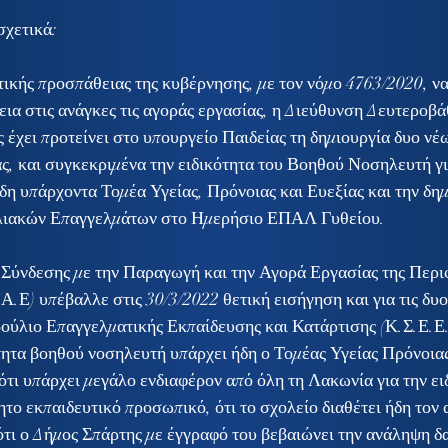
σχετικά:
τικής προσπάθειας της κυβέρνησης, με τον νόμο 4763/2020, 
ια στις ανάγκες τις αγοράς εργασίας, η Διεύθυνση Δευτεροβά
έχει προτείνει στο υπουργείο Παιδείας τη δημιουργία δυο νέω
, και συγκεκριμένα την ειδικότητα του Βοηθού Νοσηλευτή γι
 υπάρχοντα Τομέα Υγείας, Πρόνοιας και Ευεξίας και την δημ
ιλιακών Επαγγελμάτων στο Ημερήσιο ΕΠΑΛ Γυθείου.
Σύνδεσης με την Παραγωγή και την Αγορά Εργασίας της Περι
.Ε) υπέβαλλε στις 30/3/2022 θετική εισήγηση και για τις δυο
ούλιο Επαγγελματικής Εκπαίδευσης και Κατάρτισης (Κ.Σ.Ε.Ε.
ότητα βοηθού νοσηλευτή υπάρχει ήδη ο Τομέας Υγείας Πρόνοιας
ι υπάρχει μεγάλο ενδιαφέρον από όλη τη Λακωνία για την ειδ
ητο εκπαιδευτικό προσωπικό, ότι το σχολείο διαθέτει ήδη τον 
ότι ο Δήμος Σπάρτης με έγγραφό του βεβαιώνει την ανάληψη δ