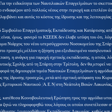
Για την ειδικότητα των Ναυτιλιακών Επαγγελμάτων το σκεπτικ
ο ενδιαφέρον από πολλούς νέους στην περιοχή και επιπλέον ότ
αμβάνει και αυτός το κόστος της ίδρυσης και της λειτουργίας
 Συμβούλιο Επαγγελματικής Εκπαίδευσης και Κατάρτισης απέ
 είναι, όμως, φανερό το ΚΣΕΕΚ δεν έλαβε υπόψη του ότι, λόγ
ρυμα Νιάρχος του νέου υπερσύγχρονου Νοσοκομείου της Σπάρτ
στο προσεχές μέλλον η ζήτηση για εξειδικευμένο νοσηλευτικό
ταση, η ανάγκη για παροχή σχετικής εκπαίδευσης, η οποία, λό
τικής Σχολής από τη Σπάρτη στην Τρίπολη, δεν θα μπορεί να
αφορά τη δημιουργία τομέα Ναυτικών Επαγγελμάτων η αρμόδια
ς της ίδρυσης προσεχώς, μετά από σχετική απόφαση του Κυρι
ς Εμπορικού Ναυτικού (Α.Ε.Ν)στη Νεάπολη Βοιών Λακωνίας
ς, κατέθεσα Κοινοβουλευτική Ερώτηση προς την αρμόδια υπο
α ζητώ να πληροφορηθώ τους λόγους οι οποίοι συνετέλεσαν σ
ύθυνσης Δευτεροβάθμιας Εκπαίδευσης Λακωνίας, καθώς και τι