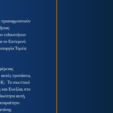
να προσαρμοστούν 
θμιας 
ν ειδικοτήτων 
α το Εσπερινό 
ιουργία Τομέα 
φέρειας 
 αυτές προτάσεις 
Κ). Το σκεπτικό 
 και Ευεξίας στο 
ικότητα αυτή, 
απαραίτητο 
απάνης 