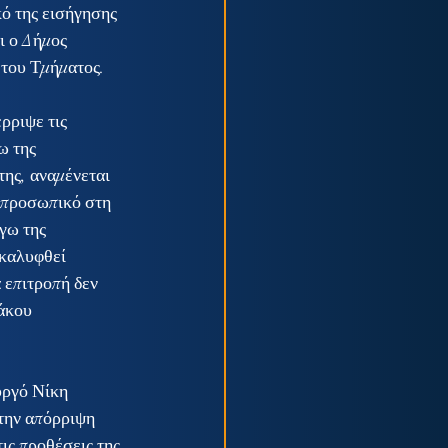
ό της εισήγησης 
ι ο Δήμος 
 του Τμήματος.
ρριψε τις 
ω της 
ης, αναμένεται 
 προσωπικό στη 
γω της 
 καλυφθεί 
 επιτροπή δεν 
άκου 
.
υργό Νίκη 
την απόρριψη 
ς προθέσεις της 