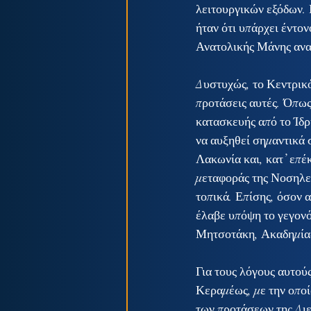
λειτουργικών εξόδων. 
ήταν ότι υπάρχει έντον
Ανατολικής Μάνης αναλ
Δυστυχώς, το Κεντρικό
προτάσεις αυτές. Όπως
κατασκευής από το Ίδ
να αυξηθεί σημαντικά 
Λακωνία και, κατ’ επέκ
μεταφοράς της Νοσηλευ
τοπικά. Επίσης, όσον 
έλαβε υπόψη το γεγονό
Μητσοτάκη, Ακαδημία
Για τους λόγους αυτού
Κεραμέως, με την οποί
των προτάσεων της Διε