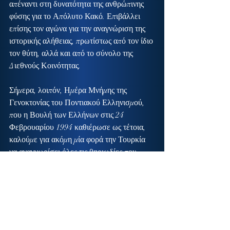
απέναντι στη δυνατότητα της ανθρώπινης 
φύσης για το Απόλυτο Κακό. Επιβάλλει 
επίσης τον αγώνα για την αναγνώριση της 
ιστορικής αλήθειας, πρωτίστως από τον ίδιο 
τον θύτη, αλλά και από το σύνολο της 
Διεθνούς Κοινότητας.
Σήμερα, λοιπόν, Ημέρα Μνήμης της 
Γενοκτονίας του Ποντιακού Ελληνισμού, 
που η Βουλή των Ελλήνων στις 24 
Φεβρουαρίου 1994 καθιέρωσε ως τέτοια, 
καλούμε για ακόμη μία φορά την Τουρκία 
να αναγνωρίσει όλες τις θηριωδίες που 
βαρύνουν το παρελθόν της και να 
προχωρήσει σε βήματα εξιλέωσης απέναντι 
στα θύματά της και την Ιστορία.