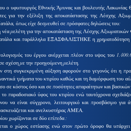
ου ο υφυπουργός Εθνικής Άμυνας και βουλευτής Λακωνίας 
ίτες για την εξέλιξη της αποκατάστασης της Λέσχης Αξιω
ατάλα, όπως είχε δεσμευθεί σε πρόσφατες δηλώσεις του:
 μελέτη για την αποκατάσταση της Λέσχης Αξιωματικών Φ
τάλα και παράλληλα ΕΞΑΣΦΑΛΙΣΤΗΚΕ η χρηματοδότηση γι
ολογισμός του έργου ανέρχεται πλέον στο υψος του 1.400.0
σε σχέση με την προηγούμενη μελέτη. 
ν στη συγκεκριμένη αύξηση αφορούν στο γεγονός ότι η προ
ντικά τμήματα του κτιρίου καθώς και τη διαμόρφωση του αύλ
σο σε κόστος όσο και σε ποσότητες απαραίτητων και βασικών
 το παραδοσιακό ύφος του κτιρίου ενώ ταυτόχρονα σχεδιάζον
νου να είναι σύγχρονο, λειτουργικό και προσβάσιμο για άτ
τασκευάζεται και ανελκυστήρας ΑΜΕΑ. 
ρίου χωρίζονται σε δύο επίπεδα :
κεται ο χώρος εστίασης ενώ στον πρώτο όροφο θα υπάρχει