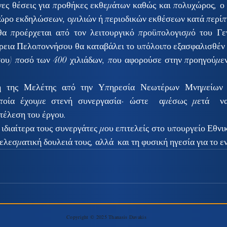
ες θέσεις για προθήκες εκθεμάτων καθώς και πολυχώρος, ο ο
χώρο εκδηλώσεων, ομιλιών ή περιοδικών εκθέσεων κατά περίπ
α προέρχεται από τον λειτουργικό προϋπολογισμό του Γεν
εια Πελοποννήσου θα καταβάλει το υπόλοιπο εξασφαλισθέν α
υ) ποσό των 400 χιλιάδων, που αφορούσε στην προηγούμεν
η της Μελέτης από την Υπηρεσία Νεωτέρων Μνημείων τ
ποία έχουμε στενή συνεργασία- ώστε  αμέσως μετά  να
κτέλεση του έργου.
διαίτερα τους συνεργάτες μου επιτελείς στο υπουργείο Εθνικ
λεσματική δουλειά τους, αλλά  και τη φυσική ηγεσία για το ε
Copyright © 2025 Thanasis Davakis