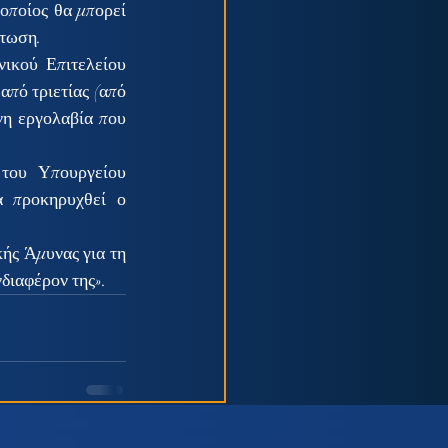
ποίος θα μπορεί 
τωση. 
ικού Επιτελείου 
πό τριετίας (από 
η εργολαβία που 
ου Υπουργείου 
 προκηρυχθεί ο 
ής Άμυνας για τη 
νδιαφέρον της».