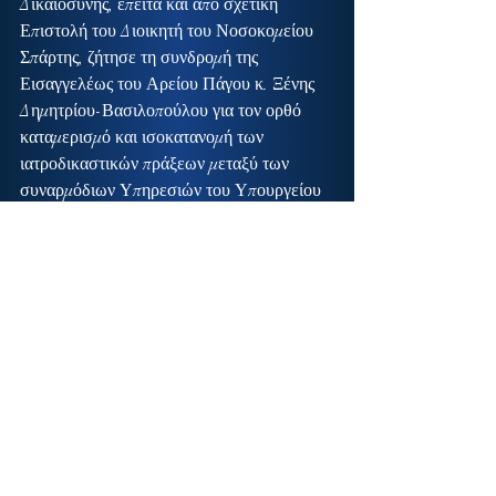
Δικαιοσύνης, έπειτα και από σχετική 
Επιστολή του Διοικητή του Νοσοκομείου 
Σπάρτης, ζήτησε τη συνδρομή της 
Εισαγγελέως του Αρείου Πάγου κ. Ξένης 
Δημητρίου-Βασιλοπούλου για τον ορθό 
καταμερισμό και ισοκατανομή των 
ιατροδικαστικών πράξεων μεταξύ των 
συναρμόδιων Υπηρεσιών του Υπουργείου 
Δικαιοσύνης και Υγείας, με απώτερο στόχο 
την προστασία του δημόσιου συμφέροντος 
και την καλύτερη εξυπηρέτηση των πολιτών
Ακολουθούν τα σχετικά έγγραφα του 
Αναπληρωτή Υπουργού Υγείας κ. Πολάκη 
και του Αναπληρωτή Υπουργού 
Δικαιοσύνης, Διαφάνειας και Ανθρωπίνων 
Δικαιωμάτων κ. Παπαγγελόπουλου :