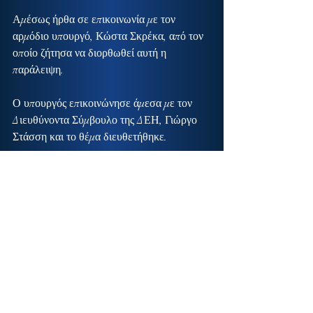
Αμέσως ήρθα σε επικοινωνία με τον 
αρμόδιο υπουργό, Κώστα Σκρέκα, από τον 
οποίο ζήτησα να διορθωθεί αυτή η 
παράλειψη.
Ο υπουργός επικοινώνησε άμεσα με τον 
Διευθύνοντα Σύμβουλο της ΔΕΗ, Γιώργο 
Στάσση και το θέμα διευθετήθηκε.
Συνεπώς, τις επόμενες ημέρες και οι 
πυρόπληκτοι συμπολίτες μας της 
Ανατολικής Μάνης θα μπορούν να 
καταθέσουν τη σχετική αίτηση, σύμφωνα 
με τις διαδικασίες που έχουν 
δημοσιοποιηθεί από τη ΔΕΗ, ώστε να 
ενταχθούν στο πρόγραμμα διαγραφής 
ληξιπρόθεσμων ή και τρεχουσών οφειλών 
προς την εταιρεία.