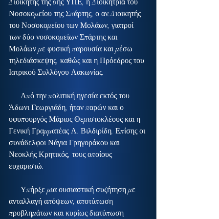
Διοικητής της 6ης ΥΠΕ, η Διοικήτρια του 
Νοσοκομείου της Σπάρτης, ο αν.Διοικητής 
του Νοσοκομείου των Μολάων, γιατροί 
των δύο νοσοκομείων Σπάρτης και 
Μολάων με φυσική παρουσία και μέσω 
τηλεδιάσκεψης, καθώς και η Πρόεδρος του 
Ιατρικού Συλλόγου Λακωνίας.
      Από την πολιτική ηγεσία εκτός του 
Άδωνι Γεωργιάδη, ήταν παρών και ο 
υφυπουργός Μάριος Θεμιστοκλέους και η 
Γενική Γραμματέας Λ. Βιλδιρίδη. Επίσης οι 
συνάδελφοι Νάγια Γρηγοράκου και 
Νεοκλής Κρητικός, τους οποίους 
ευχαριστώ.
      Υπήρξε μια ουσιαστική συζήτηση με 
ανταλλαγή απόψεων, αποτύπωση 
προβλημάτων και κυρίως διατύπωση 