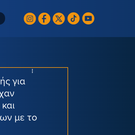
ής για
ίχαν
 και
των με το