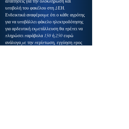
απαιτήσεις για την ολοκλήρωση και 
υποβολή του φακέλου στη ΔΕΗ. 
Ενδεικτικά αναφέρουμε ότι ο κάθε αγρότης 
για να υποβάλλει φάκελο ηλεκτροδότησης 
για αρδευτική εκμετάλλευση θα πρέπει να 
πληρώσει παράβολα 150 ή 250 ευρώ 
ανάλογα με την περίπτωση, εγγύηση προς 
τη ΔΕΗ 130 ευρώ, σχέδιο ηλεκτρολόγου 
κλπ. ενώ παράλληλα «τρέχουν» και οι 
λοιπές φορολογικές και ασφαλιστικές του 
υποχρεώσεις (φόρος εισοδήματος, ΕΝΦΙΑ, 
ΕΦΚΑ κλπ.)
Είναι συνεπώς λογικό και επιβεβλημένο να 
δοθεί μια 6μηνη παράταση για τη 
διευκόλυνση των δικαιούχων αγροτικού 
τιμολογίου για αρδευτική εκμετάλλευση.
Κατόπιν αυτών Ερωτώνται οι κ.κ. 