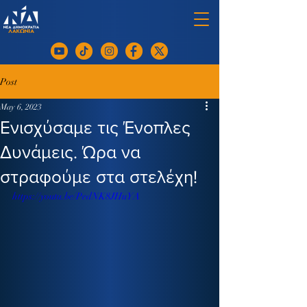
Post
May 6, 2023
Ενισχύσαμε τις Ένοπλες
Δυνάμεις. Ώρα να
στραφούμε στα στελέχη!
https://youtu.be/PedNK8JHuYA