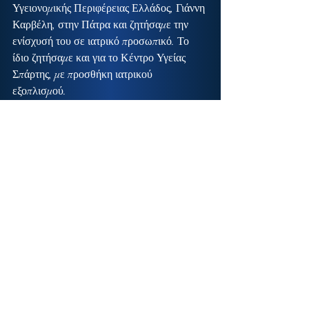
Υγειονομικής Περιφέρειας Ελλάδος, Γιάννη 
Καρβέλη, στην Πάτρα και ζητήσαμε την 
ενίσχυσή του σε ιατρικό προσωπικό. Το 
ίδιο ζητήσαμε και για το Κέντρο Υγείας 
Σπάρτης, με προσθήκη ιατρικού 
εξοπλισμού.
Πράγματι, ο Διοικητής απεδέχθη την 
πρότασή μας και απέστειλε ΑΜΕΣΑ στο 
υπουργείο Υγείας αίτημα έγκρισης 
τεσσάρων θέσεων επικουρικών γιατρών, 
ειδικοτήτων Παθολογίας ή Γενικής 
Ιατρικής, δύο για το Κ.Υ. Καστορείου και 
δύο για το Κ.Υ. Σπάρτης, τις οποίες το 
υπουργείο αμέσως ενέκρινε.
Αυτά για την ιστορία…
Από εδώ και εμπρός όμως, για να 