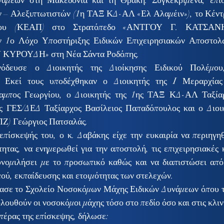
άμεων στη Μακεδονία και τη Θράκη. Συγκεκριμένα, επισ
 – Αλεξιπτωτιστών (1η ΤΑΞ ΚΔ-ΑΛ «Ελ Αλαμέιν»), το Κέντ
μου (ΚΕΑΠ) στο Στρατόπεδο «ΑΝΤΓΟΥ Γ. ΚΑΤΣΑΝΗ»
ν 1ο Λόχο Υποστήριξης Ειδικών Επιχειρησιακών Αποστολ
 ΚΥΡΟΥΔΗ» στη Νέα Σάντα Ροδόπης.
δευσε ο Διοικητής της Διοίκησης Ειδικού Πολέμου, 
. Εκεί τους υποδέχθηκαν ο Διοικητής της I Μεραρχίας
μπος Γεωργίου, ο Διοικητής της 1ης ΤΑΞ ΚΔ-ΑΛ Ταξίαρ
ής ΓΕΣ/ΔΕΔ Ταξίαρχος Βασίλειος Παπαδόπουλος και ο Διοι
ΠΖ) Γεώργιος Πατσαλάς.
επίσκεψής του, ο κ. Δαβάκης είχε την ευκαιρία να περιηγη
τητας, να ενημερωθεί για την αποστολή, τις επιχειρησιακές κ
υνομιλήσει με το προσωπικό καθώς και να διαπιστώσει από
ού, εκπαίδευσης και ετοιμότητας των στελεχών.
ασε το Σχολείο Νοσοκόμων Μάχης Ειδικών Δυνάμεων όπου του
λουθούν οι νοσοκόμοι μάχης τόσο στο πεδίο όσο και στις κλινι
 πέρας της επίσκεψης, δήλωσε: