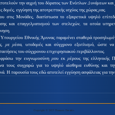
αποτελούν την αιχμή του δόρατος των Ενόπλων Δυνάμεων και μ
ς δομές, εγγύηση της αποτρεπτικής ισχύος της χώρας μας.
υ στις Μονάδες, διαπίστωσα το εξαιρετικά υψηλό επίπεδο
ευσης και επαγγελματισμού των στελεχών, τα οποία υπηρε
νηση.
υ Υπουργείου Εθνικής Άμυνας παραμένει σταθερά προσηλωμέν
ς, με μέσα, υποδομές και σύγχρονο εξοπλισμό, ώστε να α
παιτήσεις του σύγχρονου επιχειρησιακού περιβάλλοντος.
φράσω την ευγνωμοσύνη μου εκ μέρους της ελληνικής Πολ
να τους συγχαρώ για το υψηλό αίσθημα ευθύνης και τη
νά. Η παρουσία τους εδώ αποτελεί εγγύηση ασφάλειας για την
Copyright © 2025 Thanasis Davakis