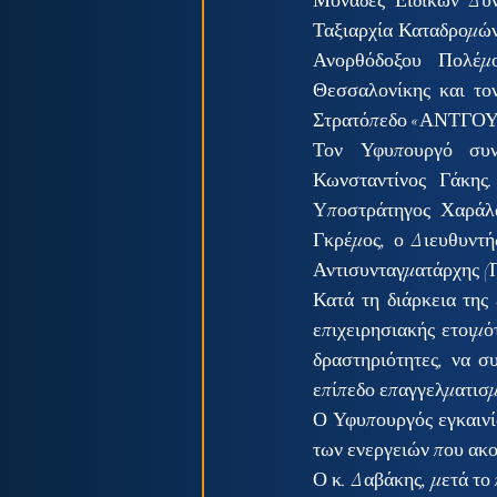
Μονάδες Ειδικών Δυν
Ταξιαρχία Καταδρομών
Ανορθόδοξου Πολέ
Θεσσαλονίκης και το
Στρατόπεδο «ΑΝΤΓΟΥ
Τον Υφυπουργό συνό
Κωνσταντίνος Γάκης
Υποστράτηγος Χαράλα
Γκρέμος, ο Διευθυντ
Αντισυνταγματάρχης (
Κατά τη διάρκεια της 
επιχειρησιακής ετοιμό
δραστηριότητες, να σ
επίπεδο επαγγελματισμ
Ο Υφυπουργός εγκαινί
των ενεργειών που ακο
Ο κ. Δαβάκης, μετά το