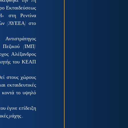
κέφθηκε την 1η 
ρο Εκπαιδεύσεως 
 στη Ρεντίνα 
ών (ΛΥΕΕΑ) στο 
Αντιστράτηγος 
 Πεζικού (ΙΜΠ) 
χος Αλέξανδρος 
κητής του ΚΕΑΠ 
θεί στους χώρους 
αι εκπαιδευτικές 
 κοντά το υψηλό 
 έγινε επίδειξη 
κές μάχης .