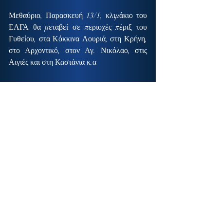
Μεθαύριο, Παρασκευή 13/1, κλιμάκιο του 
ΕΛΓΑ θα μεταβεί σε περιοχές πέριξ του 
Γυθείου, στα Κόκκινα Λουριά, στη Κρήνη, 
στο Αρχοντικό, στον Αγ. Νικόλαο, στις 
Αιγιές και στη Καστάνια κ.α
Την επόμενη εβδομάδα θα ακολουθήσουν 
επισημάνσεις και σε περιοχές του Δήμου 
Ευρώτα και του Δήμου Μονεμβασίας.
Επίσης θα γίνουν επισκέψεις σε 
ελαιοτριβεία των ανωτέρω περιοχών για να 
διαπιστωθεί η ποιοτική ζημιά του 
ελαιολάδου λόγω της αυξημένης οξύτητας.
Σκοπός των επισημάνσεων θα είναι η 
οριοθέτηση των περιοχών και η εκτίμηση 
των ποσοστών ζημίας, ώστε σε συνεργασία 