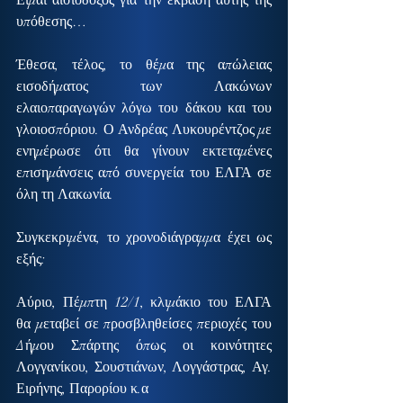
Είμαι αισιόδοξος για την έκβαση αυτής της 
υπόθεσης…
Έθεσα, τέλος, το θέμα της απώλειας 
εισοδήματος των Λακώνων 
ελαιοπαραγωγών λόγω του δάκου και του 
γλοιοσπόριου. Ο Ανδρέας Λυκουρέντζος με 
ενημέρωσε ότι θα γίνουν εκτεταμένες 
επισημάνσεις από συνεργεία του ΕΛΓΑ σε 
όλη τη Λακωνία.
Συγκεκριμένα, το χρονοδιάγραμμα έχει ως 
εξής:
Αύριο, Πέμπτη 12/1, κλιμάκιο του ΕΛΓΑ 
θα μεταβεί σε προσβληθείσες περιοχές του 
Δήμου Σπάρτης όπως οι κοινότητες 
Λογγανίκου, Σουστιάνων, Λογγάστρας, Αγ. 
Ειρήνης, Παρορίου κ.α