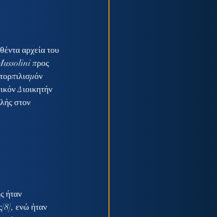
θέντα αρχεία του 
ussolini προς 
τορπιλισμόν 
ικόν Διοικητήν 
λής στον 
[8], ενώ ήταν 