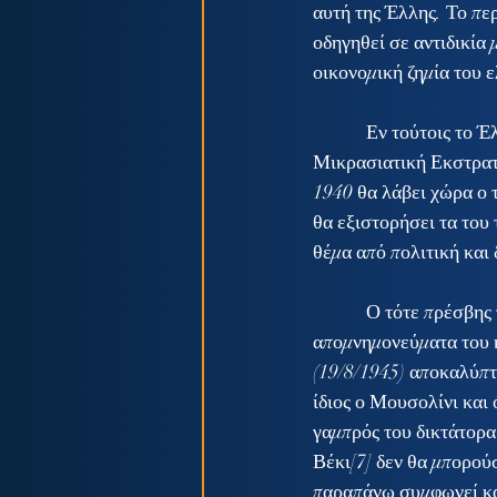
αυτή της Έλλης. Το πε
οδηγηθεί σε αντιδικία 
οικονομική ζημία του 
            Εν τούτοις το Έλλη αποτέλεσε ένα δραστήριο πλοίο του Ελληνικού Στόλου με συμμετοχή στην 
Μικρασιατική Εκστρατε
1940 θα λάβει χώρα ο 
θα εξιστορήσει τα του 
θέμα από πολιτική και
            Ο τότε πρέσβης της Ιταλίας στην Αθήνα Emanuele Grazzi (Εμμανουέλε Γκράτσι) στα 
απομνημονεύματα του κ
(19/8/1945) αποκαλύπτ
ίδιος ο Μουσολίνι και 
γαμπρός του δικτάτορα
Βέκι[7] δεν θα μπορούσ
παραπάνω συμφωνεί κα