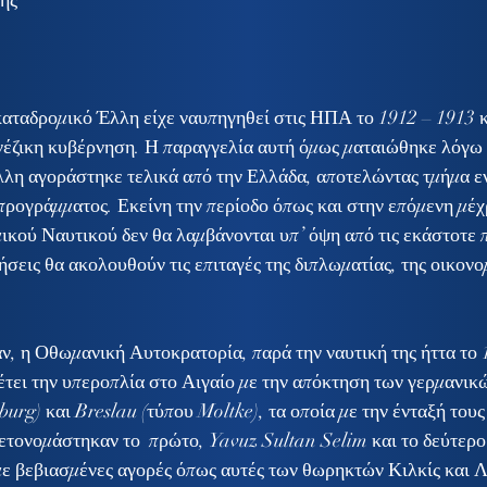
λης
αταδρομικό Έλλη είχε ναυπηγηθεί στις ΗΠΑ το 1912 – 1913 κ
ινέζικη κυβέρνηση. Η παραγγελία αυτή όμως ματαιώθηκε λόγω 
λη αγοράστηκε τελικά από την Ελλάδα, αποτελώντας τμήμα εν
προγράμματος. Εκείνη την περίοδο όπως και στην επόμενη μέχρι
ικού Ναυτικού δεν θα λαμβάνονται υπ’ όψη από τις εκάστοτε π
νήσεις θα ακολουθούν τις επιταγές της διπλωματίας, της οικονομ
θέτει την υπεροπλία στο Αιγαίο με την απόκτηση των γερμανι
rg) και Breslau (τύπου Moltke), τα οποία με την ένταξή τους
τονομάστηκαν το  πρώτο, Yavuz Sultan Selim και το δεύτερο 
ε βεβιασμένες αγορές όπως αυτές των θωρηκτών Κιλκίς και Λ