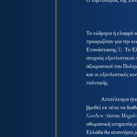
Ο τορπιλισμός της Έλ
Το εύδρομο ή ελαφρύ κ
προοριζόταν για την κ
Επανάστασης[3]. Το Έλ
ατυχούς εξοπλιστικού 
αξιωματικοί του Πολεμ
και οι εξοπλιστικές κι
πολιτικής.
            Αποτέλεσμα ήταν, η Οθωμανική Αυτοκρατορία, παρά την ναυτική της ήττα το 1912 – 1913, να 
βρεθεί εκ νέου να δια
Goeben (τύπου Magdebu
οθωμανική υπηρεσία με
Ελλάδα θα απαντήσει μ