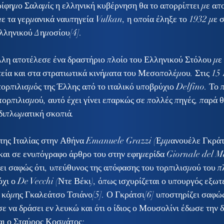
ρίφημο Σαλαμίς η ελληνική κυβέρνηση θα το απορρίπτει με απ
με τα γερμανικά ναυπηγεία Vulkan, η οποία έληξε το 1932 με 
ελληνικού Δημοσίου[4].
ία και στα στρατιωτικά κινήματα του Μεσοπολέμου. Στις 15
τορπιλισμός της Έλλης από το ιταλικό υποβρύχιο Delfino. Το 
τορπιλισμού, αυτό έχει γίνει επαρκώς σε πολλές πηγές, παρά θ
 διπλωματική σκοπιά.
αι σε ενυπόγραφο άρθρο του στην εφημερίδα Giornale del Ma
ει σαφώς ότι, υπεύθυνος της απόφασης του τορπιλισμού του πλ
όχι ο De Vecchi (Ντε Βέκι), όπως ισχυρίζεται ο υπουργός εξωτ
 κόμης Γκαλεάτσο Τσιάνο[5]. Ο Γκράτσι[6] υποστηρίζει σαφώς,
ε να δράσει εν λευκώ και ότι ο ίδιος ο Μουσολίνι έδωσε την δ
ι ο Σταύρος Κοσμάτος: