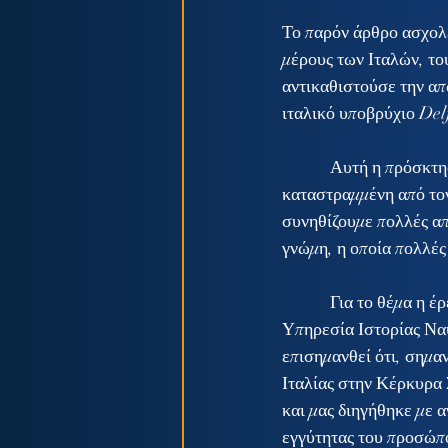
Το παρόν άρθρο ασχολε
μέρους των Ιταλών, το
αντικαθιστούσε την απ
ιταλικό υποβρύχιο De
            Αυτή η πρόσκτηση δεν ήταν εύκολη. Σε αυτό έπαιξαν ρόλο πολλά. Πρώτο η Ιταλία. Μια χώρα 
καταστραμμένη από τον
συνηθίζουμε πολλές απο
γνώμη, η οποία πολλές
            Για το θέμα η έρευνα κινήθηκε πολύπλευρα. Κατ' αρχάς αναζητήθηκαν αρχεία από την 
Υπηρεσία Ιστορίας Ναυ
επισημανθεί ότι, σημα
Ιταλίας στην Κέρκυρα 
και μας διηγήθηκε με α
εγγύτητας του προσώπο