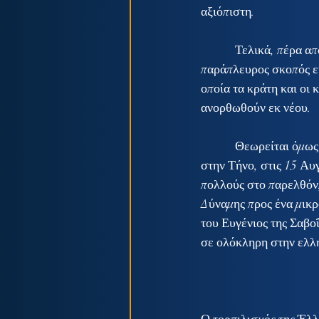
αξιόπιστη.
            Τελικά, πέρα από την εξιστόρηση αυτής της δύσκολης παραλαβής από το Πολεμικό Ναυτικό, 
παράπλευρος σκοπός εί
οποία τα κράτη και οι
ανορθωθούν εκ νέου.
            Θεωρείται όμως σκόπιμο να γίνει μια σύντομη αναφορά στον τορπιλισμό του πρώτου Έλλη 
στην Τήνο, στις 15 Αυγ
πολλούς στο παρελθόν,
Δύναμης προς ένα μικρ
του Ευγένιος της Σαβο
σε ολόκληρη στην ελλη