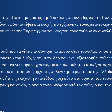
ναι να ζωντανέψει μια εποχή, η λεγόμενη αμέσως μεταπολεμικ
 κοινωνίες της Ευρώπης και του κόσμου προσπαθούν να συνέλθο
ούστου του 1940, γιατί, παρ’ όλο που έχει εξιστορηθεί πολλές
 παραμένει παράδειγμα ιταμού και απρόκλητου κτυπήματος μ
ότερο κράτος και η αρχή της πολεμικής περιπέτειας της Ελλάδ
ΐας ήταν η ελάχιστη ανταπόδοση όχι μόνο στα θύματα του τορπ
νική κοινωνία, η οποία τόσο υπέφερε από τον πόλεμο και την