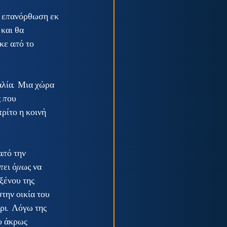
ή επανόρθωση εκ 
και θα 
κε από το 
 που 
ρίτο η κοινή 
ει όμως να 
ξένου της 
ην οικία του 
ρι. Λόγω της 
υ άκρως 