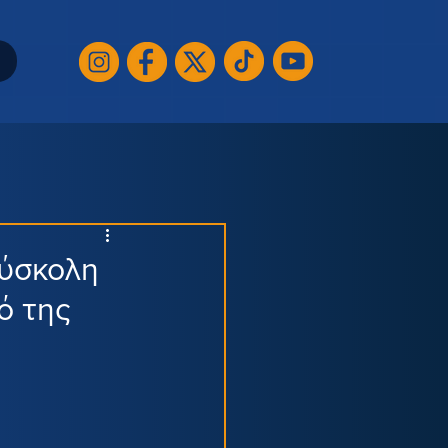
δύσκολη
ό της