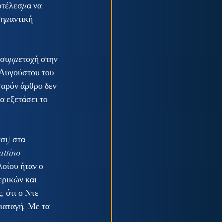
οτέλεσμα να 
σημαντική 
 Αυγούστου του 
παρόν άρθρο δεν 
α εξετάσει το 
ttino 
οίου ήταν ο 
ερικών και 
 ότι ο Ντε 
ιαταγή. Με τα 