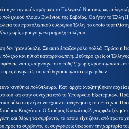
ίται με την απόκτηση από το Πολεμικό Ναυτικό, ως πολεμικ
υ πολεμικού πλοίου Ευγένιου της Σαβοΐας. Θα ήταν το Έλλη ΙΙ 
ώλεια του προπολεμικού ευδρόμου Έλλη, το οποίο τορπιλίστη
lfino χωρίς προηγούμενη κήρυξη πολέμου.
 πόλεμο και ηθικά καταρρακωμένη. Δεύτερο εμείς οι Έλληνες
φάσεις να τις παίρνουμε στο πόδι[1] χωρίς προετοιμασία και τ
 φορές δυναμιτίζεται από δημοσιεύματα εφημερίδων.
τικού και στην συνέχεια από το Υπουργείο Εξωτερικών. Πρέπ
ντικό ρόλο στην έρευνα έχουν οι αναμνήσεις του Επίτιμου Προ
Σταύρου Κοσμάτου. Ο Σταύρος Κοσμάτος[2] μας φιλοξένησε στ
γάπη και θέρμη τα συμβάντα, τα οποία είχε ζήσει από πρώτο χέ
υ προς τα συμβάντα, οι συγγραφείς θεωρούν την μαρτυρία το