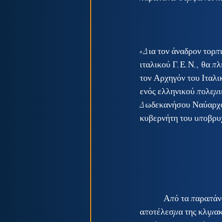
«Δια τον άναδρον τορπ
ιταλικού Γ.Ε.Ν., θα π
τον Αρχηγόν του Ιταλ
ενός ελληνικού πολεμι
Δωδεκανήσου Ναύαρχον 
κυβερνήτη του υποβρυ
            Από τα παραπάνω συνάγεται λοιπόν, ότι το έγκλημα του τορπιλισμού της Έλλης ήταν 
αποτέλεσμα της κλιμακο