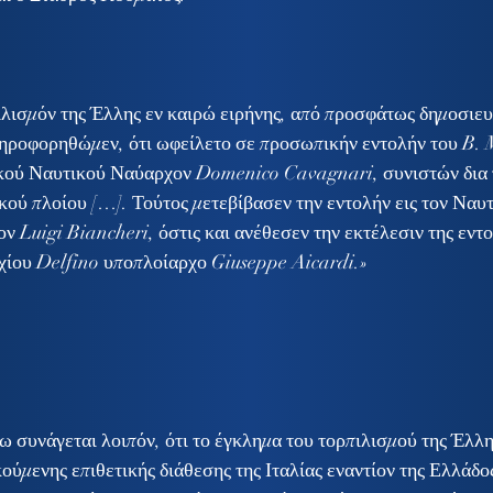
ιλισμόν της Έλλης εν καιρώ ειρήνης, από προσφάτως δημοσιευ
ληροφορηθώμεν, ότι ωφείλετο σε προσωπικήν εντολήν του B. M
ικού Ναυτικού Ναύαρχον Domenico Cavagnari, συνιστών δια 
κού πλοίου […]. Τούτος μετεβίβασεν την εντολήν εις τον Ναυτ
Luigi Biancheri, όστις και ανέθεσεν την εκτέλεσιν της εντο
χίου Delfino υποπλοίαρχο Giuseppe Aicardi.»
ύμενης επιθετικής διάθεσης της Ιταλίας εναντίον της Ελλάδος