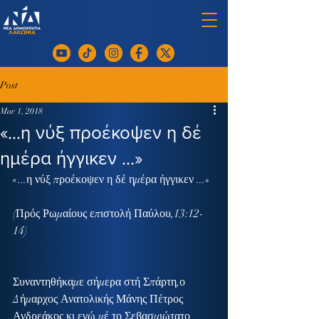
Post
Mar 1, 2018
«...η νύξ προέκοψεν η δέ
ημέρα ήγγικεν ...»
«...η νύξ προέκοψεν η δέ ημέρα ήγγικεν ...»
(Πρός Ρωμαίους επιστολή Παύλου,13:12-
14)
Συναντηθήκαμε σήμερα στή Σπάρτη,ο 
Δήμαρχος Ανατολικής Μάνης Πέτρος 
Ανδρεάκος κι εγώ,μέ το Σεβασμιώτατο 