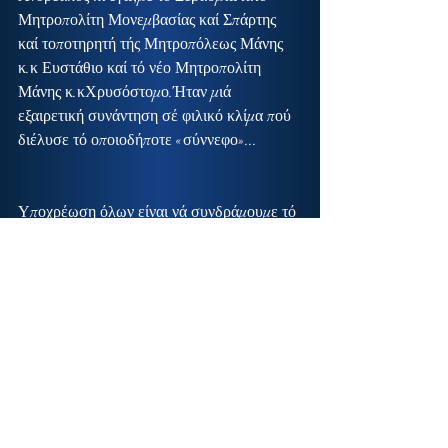
Μητροπολίτη Μονεμβασίας καί Σπάρτης 
καί τοποτηρητή τής Μητροπόλεως Μάνης 
κ.κ Ευστάθιο καί τό νέο Μητροπολίτη 
Μάνης κ.κΧρυσόστομο.Ήταν μιά 
εξαιρετική συνάντηση σέ φιλικό κλίμα πού 
διέλυσε τό οποιοδήποτε «σύννεφο»...
Υποχρέωση όλων είναι νά συνδράμουμε τό 
νέο Μητροπολίτη μας στά καθήκοντά του.
Θά μάς έχει δίπλα του..!
Copyright © 2025 Thanasis Davakis