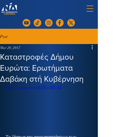
Post
Mar 20, 2017
Καταστροφές Δήμου
Ευρώτα: Ερωτήματα
Δαβάκη στή Κυβέρνηση
https://youtu.be/mJyZVv3BLAk
Το ζήτημα της αποκαταστάσεως των 