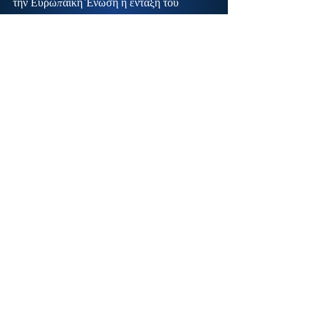
την Ευρωπαϊκή Ένωση η ένταξη του 
Αρχαιολογικού Χώρου Μυστρά σε 
πρόγραμμα χρηματοδότησης για την 
προστασία ευρωπαϊκών ιστορικών τόπων 
και του περιβάλλοντός τους από ακραία 
φυσικά φαινόμενα που οφείλονται στην 
κλιματική αλλαγή.
Με αφορμή την απάντηση της Υπουργού 
Πολιτισμού, ο κ. Δαβάκης δήλωσε: «Με 
δεδομένο ότι η Περιφέρεια Πελοποννήσου 
δημοσιοποίησε μόλις πρόσφατα, στις 
25/7/2018, τις σχετικές προσκλήσεις 
ενδιαφέροντος για την ένταξη έργων 
πολιτισμού στο ΕΣΠΑ-ΠΕΠ 
ΠΕΛΟΠΟΝΝΗΣΟΥ 2014–2020, 
αισιοδοξούμε ότι τα 8 αυτά ώριμα έργα που 
αναφέρει η κ.Υπουργός θα ενταχθούν και 
ελπίζουμε ότι η Ειδική Υπηρεσία 