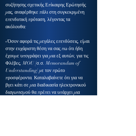
συζήτησης σχετικής Επίκαιρης Ερώτησής 
μας, αναφέρθηκε πάλι στη συγκεκριμένη 
επενδυτική πρόταση, λέγοντας τα 
ακόλουθα:
«Όσον αφορά τις μεγάλες επενδύσεις, είμαι 
στην ευχάριστη θέση να σας πω ότι ήδη 
έχουμε υπογράψει για μια εξ αυτών, για τις 
Φλέβες, MOU [σ.σ. Memorandum of 
Understanding] με τον πρώτο 
προσφέροντα. Καταλαβαίνετε ότι για να 
βγει κάτι σε μια διαδικασία ηλεκτρονικού 
διαγωνισμού θα πρέπει να υπάρχει μια 
πρώτη προσφορά. Η πρώτη προσφορά για 
τις Φλέβες είναι για μια επένδυση 3,6 
δισεκατομμυρίων ευρώ με απόδοση προς 
το Πολεμικό Ναυτικό, Ταμείο Στόλου, 100 
εκατομμύρια ευρώ τον χρόνο, συν τη 