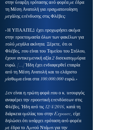
στην ύπαρξη πρότασης από φορέα με έδρα 
τη Μέση Ανατολή για πραγματοποίηση 
μεγάλης επένδυσης στις Φλέβες:
«Η ΥΠΑΑΠΕΔ έχει προχωρήσει ακόμα 
στην προετοιμασία όλων των φακέλων για 
πολύ μεγάλα ακίνητα. Ξέρετε, ότι οι 
Φλέβες, που είναι του Ταμείου του Στόλου, 
έχουν αντικειμενική αξία 2 δισεκατομμύρια 
ευρώ. […] Ήδη έχει ενδιαφερθεί εταιρία 
από τη Μέση Ανατολή και το ελάχιστο 
μίσθωμα είναι στα 100.000.000 ευρώ.»
Δεν είναι η πρώτη φορά που ο κ. υπουργός 
αναφέρει την προοπτική επενδύσεων στις 
Φλέβες. Ήδη από τις 12/4/2016, κατά τη 
διάρκεια ομιλίας του στην Exposec, είχε 
δηλώσει ότι υπάρχει πρόταση από φορέα 
με έδρα το Αμπού Ντάμπι για την 