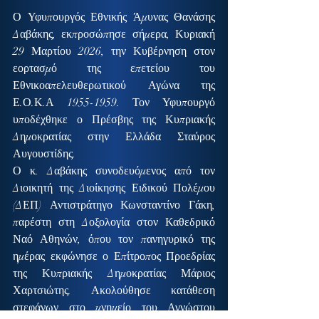
Ο Υφυπουργός Εθνικής Άμυνας Θανάσης 
Δαβάκης, εκπροσώπησε σήμερα, Κυριακή 
29 Μαρτίου 2026, την Κυβέρνηση στον 
εορτασμό της επετείου του 
Εθνικοαπελευθερωτικού Αγώνα της 
Ε.Ο.Κ.Α 1955-1959. Τον Υφυπουργό 
υποδέχθηκε ο Πρέσβης της Κυπριακής 
Δημοκρατίας στην Ελλάδα Σταύρος 
Αυγουστίδης.
Ο κ. Δαβάκης συνοδευόμενος από τον 
Διοικητή της Διοίκησης Ειδικού Πολέμου 
(ΔΕΠ) Αντιστράτηγο Κωνσταντίνο Γάκη, 
παρέστη στη Δοξολογία στον Καθεδρικό 
Ναό Αθηνών, όπου τον πανηγυρικό της 
ημέρας εκφώνησε ο Επίτροπος Προεδρίας 
της Κυπριακής Δημοκρατίας Μάριος 
Χαρτσιώτης. Ακολούθησε κατάθεση 
στεφάνων στο μνημείο του Αγνώστου 