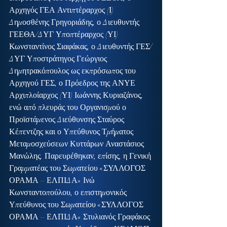
Αρχηγός ΓΕΑ Αντιπτέραρχος (Ι) 
Δημοσθένης Γρηγοριάδης, ο Διευθυντής 
ΓΕΕΘΑ/ΔΥΓ Υποπτέραρχος (ΥΙ) 
Κωνσταντίνος Σιαφάκας, ο Διευθυντής ΓΕΣ/
ΔΥΓ Υποστράτηγος Γεώργιος 
Δημητρακόπουλος ως εκπρόσωπος του 
Αρχηγού ΓΕΣ, ο Πρόεδρος της ΑΝΥΕ 
Αρχιπλοίαρχος (ΥΙ) Ιωάννης Κυριαζάνος, 
ενώ από πλευράς του Οργανισμού ο 
Προϊστάμενος Διεύθυνσης Σταύρος 
Κέπεντζης και ο Υπεύθυνος Τμήματος 
Μεταμοσχεύσεων Κυττάρων Αναστάσιος 
Μανώλης. Παρευρέθηκαν, επίσης, η Γενική 
Γραμματέας του Σωματείου «ΣΥΛΛΟΓΟΣ 
ΟΡΑΜΑ – ΕΛΠΙΔΑ» Ινώ 
Κωνσταντοπούλου, ο επιστημονικός 
Υπεύθυνος του Σωματείου «ΣΥΛΛΟΓΟΣ 
ΟΡΑΜΑ – ΕΛΠΙΔΑ» Στυλιανός Γραφάκος 