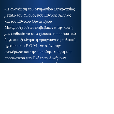
«Η ανανέωση του Μνημονίου Συνεργασίας 
μεταξύ του Υπουργείου Εθνικής Άμυνας 
και του Εθνικού Οργανισμού 
Μεταμοσχεύσεων επιβεβαιώνει την κοινή 
μας επιθυμία να συνεχίσουμε το ουσιαστικό 
έργο που ξεκίνησε η προηγούμενη πολιτική 
ηγεσία και ο Ε.Ο.Μ., με στόχο την 
ενημέρωση και την ευαισθητοποίηση του 
προσωπικού των Ενόπλων Δυνάμεων 
αναφορικά με την αναζήτηση, λήψη και 
μεταφορά μοσχεύματος μυελού των οστών 
αλλά και την αύξηση του αριθμού των 
εθελοντών δοτών.
Ο Εθνικός Οργανισμός Μεταμοσχεύσεων, 
από την ίδρυσή του μέχρι και σήμερα, 
παρέχει αδιάλειπτα πολύτιμες υπηρεσίες, 
συμβάλλοντας καθοριστικά στην 