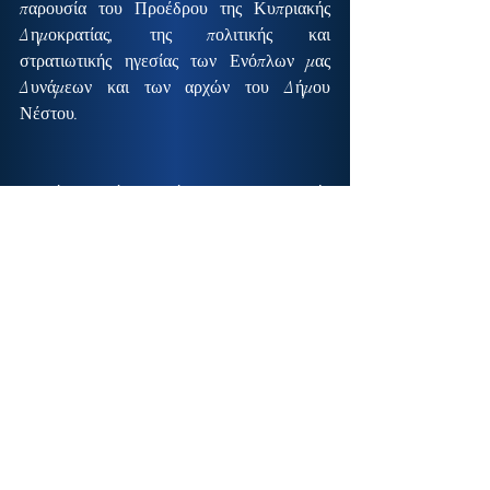
παρουσία του Προέδρου της Κυπριακής 
Δημοκρατίας, της πολιτικής και 
στρατιωτικής ηγεσίας των Ενόπλων μας 
Δυνάμεων και των αρχών του Δήμου 
Νέστου.
Εξοχότατε, κύριε Πρόεδρε της Κυπριακής 
Δημοκρατίας, σας ευχαριστούμε για την 
αγάπη, τη στήριξη και τη φροντίδα, που 
απλόχερα προσφέρατε και προσφέρετε στα 
παιδιά μας, που είναι και δικά σας παιδιά 
όπως αυτά που έγραψαν τη δική τους 
ιστορία, υπερασπίζοντας ένα εθνικό έδαφος, 
σαν τους συμπατριώτες μου Λάκωνες, 
Σωτήρη Σταυριανάκο και Ηλία Γλεντζέ, που 
δοξάστηκε στα υψώματα του Κοτζά Καγιά.