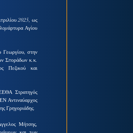
ριλίου 2025, ως 
λομάρτυρα Αγίου 
 Γεωργίου, στην 
ν Σποράδων κ.κ. 
ς Πεζικού και 
ΕΕΘΑ Στρατηγός 
ΕΝ Αντιναύαρχος 
ς Γρηγοριάδης.  
γγελος Μήτσης, 
νάμεων και των 