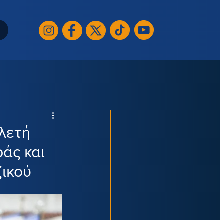
λετή
άς και
ζικού