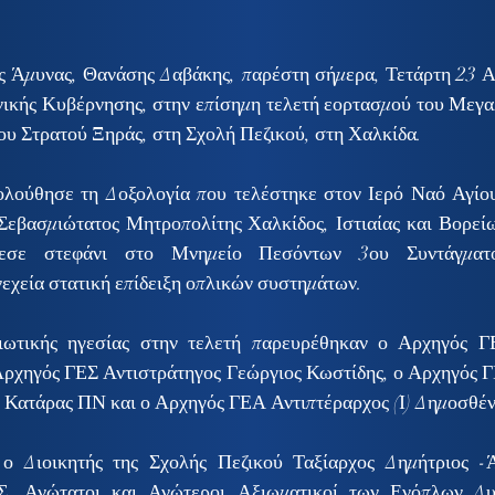
 Άμυνας, Θανάσης Δαβάκης, παρέστη σήμερα, Τετάρτη 23 Απ
ικής Κυβέρνησης, στην επίσημη τελετή εορτασμού του Μεγα
ου Στρατού Ξηράς, στη Σχολή Πεζικού, στη Χαλκίδα.
λούθησε τη Δοξολογία που τελέστηκε στον Ιερό Ναό Αγίου
Σεβασμιώτατος Μητροπολίτης Χαλκίδος, Ιστιαίας και Βορείω
θεσε στεφάνι στο Μνημείο Πεσόντων 3ου Συντάγματο
εχεία στατική επίδειξη οπλικών συστημάτων.
ιωτικής ηγεσίας στην τελετή παρευρέθηκαν ο Αρχηγός Γ
Αρχηγός ΓΕΣ Αντιστράτηγος Γεώργιος Κωστίδης, ο Αρχηγός Γ
 Κατάρας ΠΝ και ο Αρχηγός ΓΕΑ Αντιπτέραρχος (Ι) Δημοσθένη
 ο Διοικητής της Σχολής Πεζικού Ταξίαρχος Δημήτριος -Ά
Σ, Ανώτατοι και Ανώτεροι Αξιωματικοί των Ενόπλων Δυ