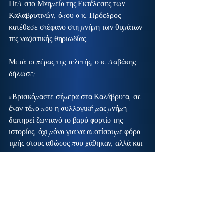
ΠτΔ στο Μνημείο της Εκτέλεσης των 
Καλαβρυτινών, όπου ο κ. Πρόεδρος 
κατέθεσε στέφανο στη μνήμη των θυμάτων 
της ναζιστικής θηριωδίας.
Μετά το πέρας της τελετής, ο κ. Δαβάκης 
δήλωσε:
«Βρισκόμαστε σήμερα στα Καλάβρυτα, σε 
έναν τόπο που η συλλογική μας μνήμη 
διατηρεί ζωντανό το βαρύ φορτίο της 
ιστορίας, όχι μόνο για να αποτίσουμε φόρο 
τιμής στους αθώους που χάθηκαν, αλλά και 
για να υπενθυμίσουμε σε όλους μας ότι η 
μνήμη δεν σβήνει.
Το Ολοκαύτωμα των Καλαβρύτων δεν 
αποτελεί απλώς ένα ακόμη κεφάλαιο της 
Κατοχής, αλλά μία από τις πιο αποτρόπαιες 