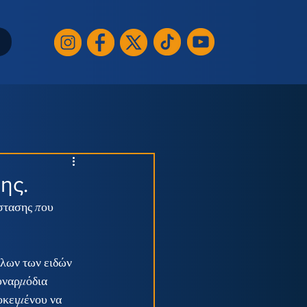
ης.
στασης που 
λων των ειδών 
υναρμόδια 
κειμένου να 