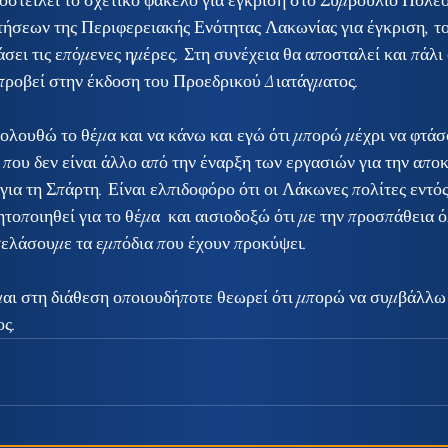
οστείλει το σχετικό φάκελο για έγκριση στο Συμβούλιο Πολε
ήσεων της Περιφερειακής Ενότητας Λακωνίας για έγκριση, το
άσει τις επόμενες ημέρες. Στη συνέχεια θα αποσταλεί και πάλι
προβεί στην έκδοση του Προεδρικού Διατάγματος.
λουθώ το θέμα και να κάνω και εγώ ότι μπορώ μέχρι να φτάσ
που δεν είναι άλλο από την έναρξη των εργασιών για την απο
ια τη Σπάρτη. Είναι ελπιδοφόρο ότι οι Λάκωνες πολίτες εντός
τοποιηθεί για το θέμα  και αισιοδοξώ ότι με την προσπάθεια 
ελάσουμε τα εμπόδια που έχουν προκύψει.
ίμαι στη διάθεση οποιουδήποτε θεωρεί ότι μπορώ να συμβάλλω
ος.