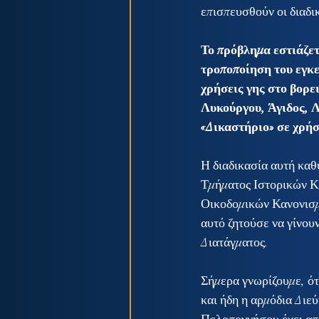
επισπευσθούν οι διαδικ
Το πρόβλημα εστιάζετ
τροποποίηση του εγκε
χρήσεις γης στο βορε
Λυκούργου, Άγιδος, 
«Δικαστήριο» σε χρή
Η διαδικασία αυτή καθ
Τμήματος Ιστορικών Κ
Οικοδομικών Κανονισμ
αυτό ζητούσε να γίνου
Διατάγματος.
Σήμερα γνωρίζουμε, ότ
και ήδη η αρμόδια Διε