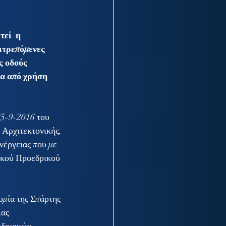
εί  η 
ιτρεπόμενες 
ς οδούς 
α από χρήση 
/5-9-2016 του 
Αρχιτεκτονικής, 
έργειας που με 
τικού Προεδρικού 
ομία της Σπάρτης 
ας 