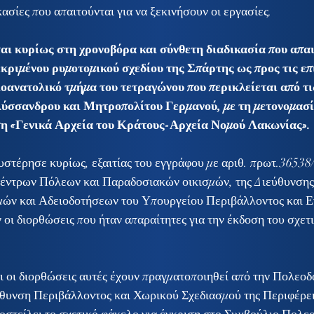
ασίες που απαιτούνται για να ξεκινήσουν οι εργασίες.
αι κυρίως στη χρονοβόρα και σύνθετη διαδικασία που απαιτ
κριμένου ρυμοτομικού σχεδίου της Σπάρτης ως προς τις επ
ιοανατολικό τμήμα του τετραγώνου που περικλείεται από τι
Λύσσανδρου και Μητροπολίτου Γερμανού, με τη μετονομασί
ση «Γενικά Αρχεία του Κράτους-Αρχεία Νομού Λακωνίας». 
υστέρησε κυρίως, εξαιτίας του εγγράφου με αριθ. πρωτ.36538
έντρων Πόλεων και Παραδοσιακών οικισμών, της Διεύθυνσης 
ών και Αδειοδοτήσεων του Υπουργείου Περιβάλλοντος και Εν
ν οι διορθώσεις που ήταν απαραίτητες για την έκδοση του σχε
ι οι διορθώσεις αυτές έχουν πραγματοποιηθεί από την Πολεοδ
ύθυνση Περιβάλλοντος και Χωρικού Σχεδιασμού της Περιφέρει