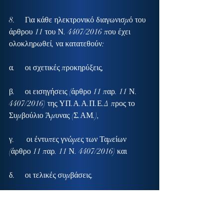
8.     Για κάθε ηλεκτρονικό διαγωνισμό του 
άρθρου 11 του Ν. 4407/2016 που έχει 
ολοκληρωθεί, να κατατεθούν:
α.     οι σχετικές προκηρύξεις,
β.     οι εισηγήσεις (άρθρο 11 παρ. 11 Ν. 
4407/2016) της ΥΠ.Α.Α.Π.Ε.Δ προς το 
Συμβούλιο Άμυνας (Σ.ΑΜ.),
γ.      οι έντυπες γνώμες των Ταμείων 
(άρθρο 11 παρ. 11 Ν. 4407/2016) και
δ.     οι τελικές συμβάσεις.
9.     Πόσα και ποια επενδυτικά σχέδια 
έχουν αποσταλεί, βάσει του άρθρου 16 του 