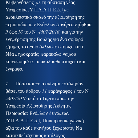
Κυβερνήσεως, με τη σύσταση νέας 
Υπηρεσίας (ΥΠ.Α.Α.Π.Ε.Δ.) με 
αποκλειστικό σκοπό την αξιοποίηση της 
περιουσίας των Ενόπλων Δυνάμεων (άρθρα 
9 έως 16 του Ν. 4407/2016) και για την 
ενημέρωση της Βουλής για ένα σοβαρό 
ζήτημα, το οποίο άλλωστε στήριξε και η 
Νέα Δημοκρατία, παρακαλώ να μου 
κοινοποιήσετε τα ακόλουθα στοιχεία και 
έγγραφα:
1.     Πόσα και ποια ακίνητα εστάλησαν 
βάσει του άρθρου 11 παράγραφος 1 του Ν. 
4407/2016 από τα Ταμεία προς την 
Υπηρεσία Αξιοποίησης Ακίνητης 
Περιουσίας Ενόπλων Δυνάμεων 
(ΥΠ.Α.Α.Π.Ε.Δ.); Ποια η αντικειμενική 
αξία του κάθε ακινήτου ξεχωριστά; Να 
κατατεθεί σχετικός κατάλογος.  