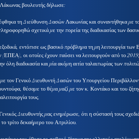
 Λάκωνας βουλευτής δήλωσε:
έφθηκα τη Διεύθυνση Δασών Λακωνίας και συναντήθηκα με το
πληροφορηθώ σχετικά με την πορεία της διαδικασίας των δασι
ξοδικά, εντόπισε ως βασικό πρόβλημα τη μη λειτουργία των 
(ΕΠΕΑ), οι οποίες έχουν παύσει να λειτουργούν από το 2019,
ην όλη διαδικασία και μία ακόμη αιτία ταλαιπωρίας των πολιτώ
με τον Γενικό Διευθυντή Δασών του Υπουργείου Περιβάλλοντ
ντούφα, θέσαμε το θέμα μαζί με τον κ. Κοντάκο και του ζήτη
αλειτουργία τους.
Γενικός Διευθυντής μας ενημέρωσε, ότι η σύστασή τους σχεδιά
 το τρίτο δεκαήμερο του Απριλίου.