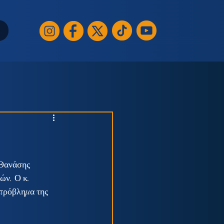
 Θανάσης 
ών. Ο κ. 
πρόβλημα της 