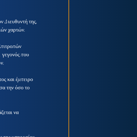
ν Διευθυντή της, 
κών χαρτών.
Επιτροπών 
 γεγονός που 
ν.
ος και έμπειρο 
σα την όσο το 
ζεται να 