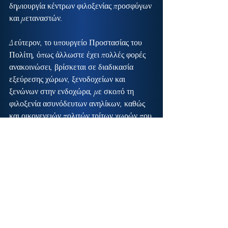
δημιουργία κέντρων φιλοξενίας προσφύγων 
και μεταναστών.
Δεύτερον, το υπουργείο Προστασίας του 
Πολίτη, όπως άλλωστε έχει πολλές φορές 
ανακοινώσει, βρίσκεται σε διαδικασία 
εξεύρεσης χώρων, ξενοδοχείων και 
ξενώνων στην ενδοχώρα, με σκοπό τη 
φιλοξενία ασυνόδευτων ανηλίκων, καθώς 
και οικογενειών πολιτών τρίτων χωρών που 
αιτούνται άσυλο και αυτή τη στιγμή 
βρίσκονται στα Κέντρα Υποδοχής και 
Ταυτοποίησης στα νησιά. Μέχρι στιγμής, 
δεν έχει υπάρξει καμία επίσημη ενημέρωση 
σχετικά με την εξεύρεση κάποιου τέτοιου 
χώρου στη Λακωνία.
Κλείνοντας, θέλω να επισημάνω ότι, 
λαμβάνοντας υπόψη τον τρόπο που η 