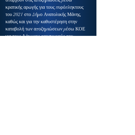
υπάρχουν στις αποζημιώσεις μέσω 
κρατικής αρωγής για τους πυρόπληκτους 
του 2021 στο Δήμο Ανατολικής Μάνης, 
καθώς και για την καθυστέρηση στην 
καταβολή των αποζημιώσεων μέσω ΚΟΕ 
για τους Λάκωνες παραγωγούς που 
επλήγησαν από τις πυρκαγιές το 2020.
Ο υπουργός μου ανέφερε ότι η αλλαγή 
στον κανονισμό του ΕΛΓΑ έχει 
δρομολογηθεί με την συμπερίληψη σε 
αυτόν περισσοτέρων ζημιογόνων αιτίων 
ενώ σύντομα θα έχουμε εξελίξεις για το 
θέμα αυτό.
Τέλος, αναφέρθηκα στην ανάγκη στήριξης 
των καλλιεργητών κάστανου, διότι οι κακές 
κλιματολογικές συνθήκες μείωσαν 
δραματικά την παραγωγή, πράγμα που 