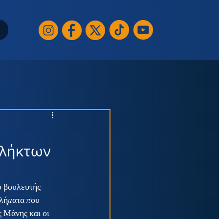
πλήκτων
 βουλευτής 
λήματα που 
 Μάνης και οι 