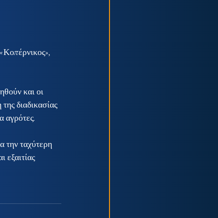
«Κοπέρνικος», 
θούν και οι 
 της διαδικασίας 
α αγρότες.
α την ταχύτερη 
 εξαιτίας 