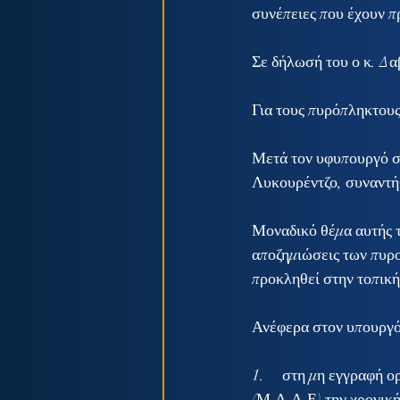
συνέπειες που έχουν π
Σε δήλωσή του ο κ. Δα
Για τους πυρόπληκτου
Μετά τον υφυπουργό σ
Λυκουρέντζο, συναντή
Μοναδικό θέμα αυτής τ
αποζημιώσεις των πυρ
προκληθεί στην τοπική
Ανέφερα στον υπουργό 
1.     στη μη εγγραφ
(Μ.Α.Α.Ε) την χρονική