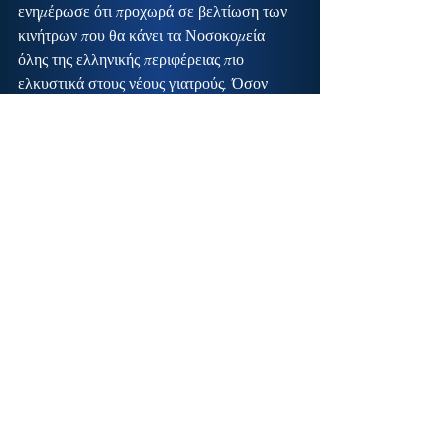
ενημέρωσε ότι προχωρά σε βελτίωση των 
κινήτρων που θα κάνει τα Νοσοκομεία 
όλης της ελληνικής περιφέρειας πιο 
ελκυστικά στους νέους γιατρούς. Όσον 
αφορά το θέμα της προκήρυξης των θέσεων 
για τη στελέχωση των Νοσοκομείων της 
Λακωνίας, ο Αναπληρωτής Υπουργός 
διαβεβαίωσε τον κ. Δαβάκη ότι θα γίνει 
κάθε προσπάθεια για να συμπεριληφθούν 
όσο το δυνατόν περισσότερες στον 
επόμενο κύκλο προκηρύξεων.
Στο τέλος της συνάντησης, ο κ. Δαβάκης 
ευχαρίστησε προσωπικά τον Διοικητή της 
6ης ΥΠΕ Γιάννη Καρβέλη για την 
πρόσφατη απόφασή του να αντικατασταθεί 
ο παλαιός αξονικός τομογράφος του 
Νοσοκομείου της Σπάρτης με σύγχρονο 
μηχάνημα.