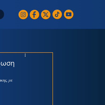
χωση
κης, με 