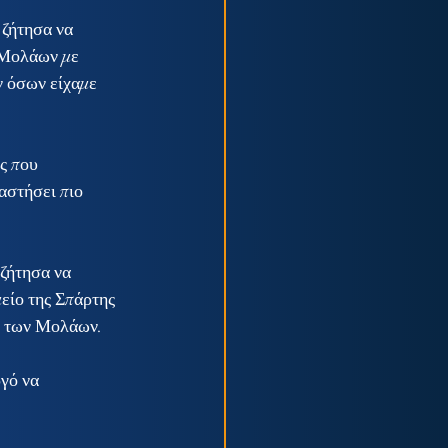
 ζήτησα να 
 Μολάων με 
ν όσων είχαμε 
ς που 
αστήσει πιο 
ζήτησα να 
είο της Σπάρτης 
ο των Μολάων.
γό να 