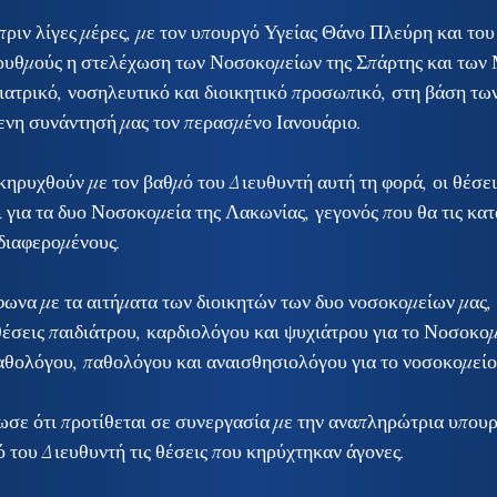
πριν λίγες μέρες, με τον υπουργό Υγείας Θάνο Πλεύρη και του
 ρυθμούς η στελέχωση των Νοσοκομείων της Σπάρτης και των
 ιατρικό, νοσηλευτικό και διοικητικό προσωπικό, στη βάση τω
ενη συνάντησή μας τον περασμένο Ιανουάριο.
ηρυχθούν με τον βαθμό του Διευθυντή αυτή τη φορά, οι θέσει
 για τα δυο Νοσοκομεία της Λακωνίας, γεγονός που θα τις κατ
νδιαφερομένους.
ωνα με τα αιτήματα των διοικητών των δυο νοσοκομείων μας, 
σεις παιδιάτρου, καρδιολόγου και ψυχιάτρου για το Νοσοκομ
παθολόγου, παθολόγου και αναισθησιολόγου για το νοσοκομεί
σε ότι προτίθεται σε συνεργασία με την αναπληρώτρια υπουρ
 του Διευθυντή τις θέσεις που κηρύχτηκαν άγονες.