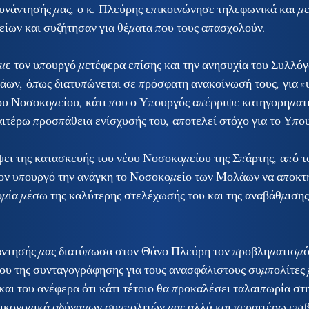
συνάντησής μας, ο κ. Πλεύρης επικοινώνησε τηλεφωνικά και με
είων και συζήτησαν για θέματα που τους απασχολούν.
με τον υπουργό μετέφερα επίσης και την ανησυχία του Συλλό
ων, όπως διατυπώνεται σε πρόσφατη ανακοίνωσή τους, για «
υ Νοσοκομείου, κάτι που ο Υπουργός απέρριψε κατηγορηματι
αιτέρω προσπάθεια ενίσχυσής του, αποτελεί στόχο για το Υπου
ει της κατασκευής του νέου Νοσοκομείου της Σπάρτης, από τ
ον υπουργό την ανάγκη το Νοσοκομείο των Μολάων να αποκτή
ομία μέσω της καλύτερης στελέχωσής του και της αναβάθμιση
άντησής μας διατύπωσα στον Θάνο Πλεύρη τον προβληματισμό 
ου της συνταγογράφησης για τους ανασφάλιστους συμπολίτες μ
και του ανέφερα ότι κάτι τέτοιο θα προκαλέσει ταλαιπωρία στ
οικονομικά αδύναμων συμπολιτών μας αλλά και περαιτέρω επι