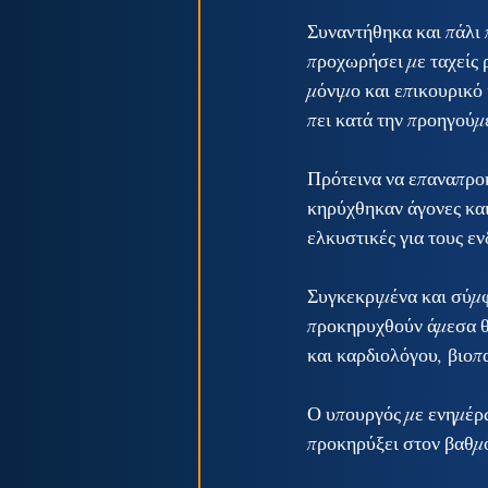
Συναντήθηκα και πάλι 
προχωρήσει με ταχείς
μόνιμο και επικουρικό
πει κατά την προηγούμ
Πρότεινα να επαναπροκ
κηρύχθηκαν άγονες και
ελκυστικές για τους ε
Συγκεκριμένα και σύμφ
προκηρυχθούν άμεσα θέ
και καρδιολόγου, βιο
Ο υπουργός με ενημέρω
προκηρύξει στον βαθμό