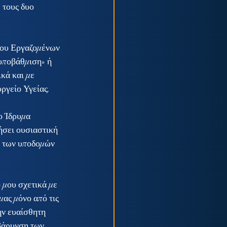
 τους δυο 
γου Εργαζομένων 
υποβάθμιση» ή 
κά και με 
ργείο Υγείας.
ο Ίδρυμα 
σει ουσιαστική 
ς των υποδομών 
μου σχετικά με 
ας μόνο από τις 
ην ευαίσθητη 
βάρυνση των 