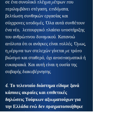
σε ένα συνολικό πλέγμα μέτρων που 
περιλαμβάνει στέγαση, επιδόματα, 
βελτίωση συνθηκών εργασίας και 
σύγχρονες υποδομές. Όλα αυτά συνθέτουν 
ένα νέο,  λειτουργικό πλαίσιο υποστήριξης 
του ανθρώπινου δυναμικού. Κατανοώ 
απόλυτα ότι οι ανάγκες είναι πολλές. Όμως, 
η μέριμνα των στελεχών γίνεται με τρόπο 
βιώσιμο και σταθερό, όχι αποσπασματικά ή 
ευκαιριακά. Και αυτή είναι η ουσία της 
σοβαρής διακυβέρνησης.
4. Το τελευταίο διάστημα είδαμε ξανά 
κάποιες ακραίες και επιθετικές 
δηλώσεις Τούρκων αξιωματούχων για 
την Ελλάδα ενώ δεν πραγματοποιήθηκε 
και η συνάντηση του Κυριάκου 
Μητσοτάκη με τον Ταγίπ Ερντογάν στη 
Νέα Υόρκη τον Σεπτέμβριο. Ποια είναι η 