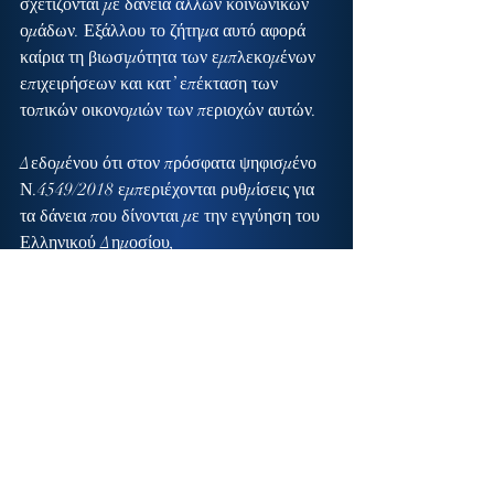
σχετίζονται με δάνεια άλλων κοινωνικών 
ομάδων. Εξάλλου το ζήτημα αυτό αφορά 
καίρια τη βιωσιμότητα των εμπλεκομένων 
επιχειρήσεων και κατ’ επέκταση των 
τοπικών οικονομιών των περιοχών αυτών.
Δεδομένου ότι στον πρόσφατα ψηφισμένο  
Ν.4549/2018 εμπεριέχονται ρυθμίσεις για 
τα δάνεια που δίνονται με την εγγύηση του 
Ελληνικού Δημοσίου,
 ΕΡΩΤΩΝΤΑΙ οι κ.κ.Υπουργοί:
1.   Σε ποιες ενέργειες έχουν προβεί για τη 
ρύθμιση των δανείων αυτών, μετά τις 
συναντήσεις που πραγματοποιήθηκαν τον 
Φεβρουάριο του 2018 με τους 
εκπροσώπους των Επιμελητήριων των 
πυρόπληκτων Νομών;