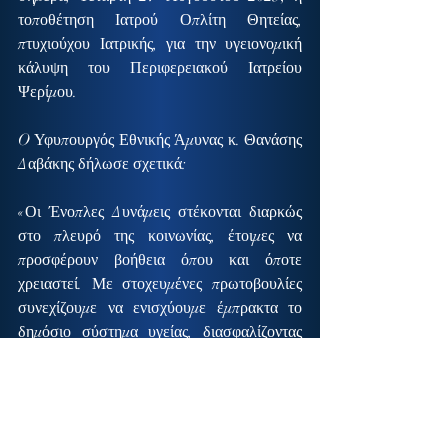
τοποθέτηση Ιατρού Οπλίτη Θητείας, 
πτυχιούχου Ιατρικής, για την υγειονομική 
κάλυψη του Περιφερειακού Ιατρείου 
Ψερίμου.
O Υφυπουργός Εθνικής Άμυνας κ. Θανάσης 
Δαβάκης δήλωσε σχετικά:
«Οι Ένοπλες Δυνάμεις στέκονται διαρκώς 
στο πλευρό της κοινωνίας, έτοιμες να 
προσφέρουν βοήθεια όπου και όποτε 
χρειαστεί. Με στοχευμένες πρωτοβουλίες 
συνεχίζουμε να ενισχύουμε έμπρακτα το 
δημόσιο σύστημα υγείας, διασφαλίζοντας 
ότι κάθε πολίτης και ιδιαίτερα οι κάτοικοι 
νησιών μας, όπως αυτό της Ψερίμου, θα 
έχουν δημόσια ιατροφαρμακευτική 
κάλυψη».