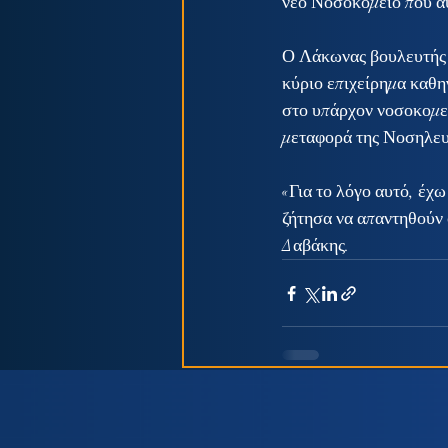
νέο Νοσοκομείο που α
Ο Λάκωνας βουλευτής υ
κύριο επιχείρημα καθη
στο υπάρχον νοσοκομείο
μεταφορά της Νοσηλευ
«Για το λόγο αυτό, έχ
ζήτησα να απαντηθούν 
Δαβάκης.