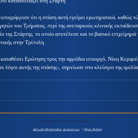
υτό κατασκευάζει στη Σπάρτη.
πογράμμισε ότι η στάση αυτή εγείρει ερωτηματικά, καθώς τώ
γητών του Τμήματος, περί της ανεπαρκούς κλινικής εκπαίδευσ
 της Σπάρτης, το οποίο αποτέλεσε και το βασικό επιχείρημά τ
τικής στην Τρίπολη.
ω καταθέσει Ερώτηση προς την αρμόδια υπουργό, Νίκη Κεραμέω
οι λόγοι αυτής της στάσης», σημείωσε στο κλείσιμο της ομιλία
Copyright © 2025 Thanasis Davakis
Δήλωση Προστασίας Δεδομένων
|
Όροι Χρήσης