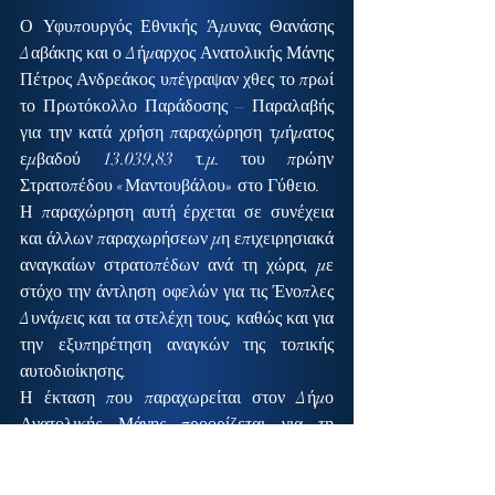
Ο Υφυπουργός Εθνικής Άμυνας Θανάσης 
Δαβάκης και ο Δήμαρχος Ανατολικής Μάνης 
Πέτρος Ανδρεάκος υπέγραψαν χθες το πρωί 
το Πρωτόκολλο Παράδοσης – Παραλαβής 
για την κατά χρήση παραχώρηση τμήματος 
εμβαδού 13.039,83 τ.μ. του πρώην 
Στρατοπέδου «Μαντουβάλου» στο Γύθειο.
Η παραχώρηση αυτή έρχεται σε συνέχεια 
και άλλων παραχωρήσεων μη επιχειρησιακά 
αναγκαίων στρατοπέδων ανά τη χώρα, με 
στόχο την άντληση οφελών για τις Ένοπλες 
Δυνάμεις και τα στελέχη τους, καθώς και για 
την εξυπηρέτηση αναγκών της τοπικής 
αυτοδιοίκησης.
Η έκταση που παραχωρείται στον Δήμο 
Ανατολικής Μάνης προορίζεται για τη 
στέγαση σχολικών μονάδων πρωτοβάθμιας 
εκπαίδευσης, καθώς και για την ανάπτυξη 